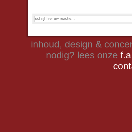
inhoud, design & concer
nodig? lees onze
f.a
cont