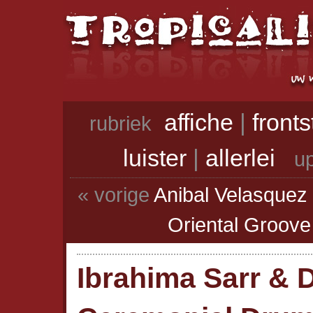
affiche
|
front
rubriek
luister
|
allerlei
up
« vorige
Anibal Velasquez
Oriental Groove 
Ibrahima Sarr & 