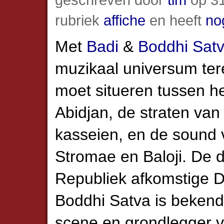
rubriek
affiche
en heeft
no
Met
Badi
&
Boddhi Sat
muzikaal universum ter
moet situeren tussen he
Abidjan, de straten va
kasseien, en de sound 
Stromae en Baloji. De d
Republiek afkomstige D
Boddhi Satva is bekend 
scene en grondlegger va