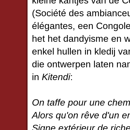
kleine kantjes van de 
(Société des ambiance
élégantes, een Congole
het het dandyisme en 
enkel hullen in kledij 
die ontwerpen laten na
in
Kitendi
:
On taffe pour une chem
Alors qu'on rêve d'un e
Signe extérieur de rich