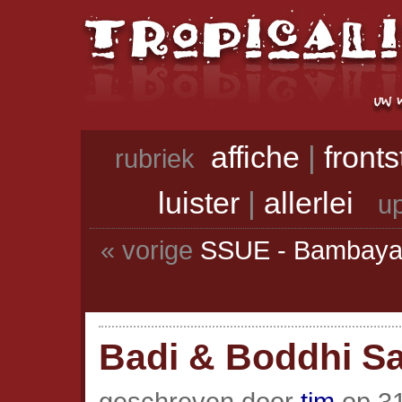
affiche
|
front
rubriek
luister
|
allerlei
up
« vorige
SSUE - Bambaya 
Badi & Boddhi Sa
geschreven door
tim
op 31