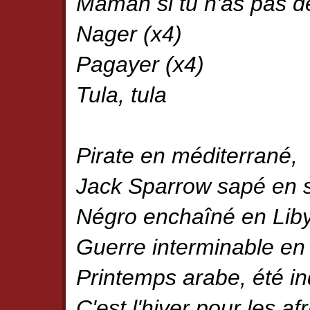
Maman si tu n'as pas d
Nager (x4)
Pagayer (x4)
Tula, tula
Pirate en méditerrané,
Jack Sparrow sapé en 
Négro enchaîné en Lib
Guerre interminable en 
Printemps arabe, été in
C'est l'hiver pour les afr