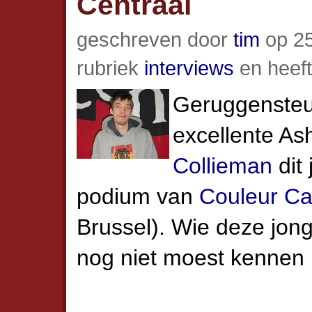
Centraal
geschreven door
tim
op 25
rubriek
interviews
en heef
Geruggensteu
excellente As
Collieman
dit
podium van
Couleur Ca
Brussel). Wie deze jon
nog niet moest kennen l