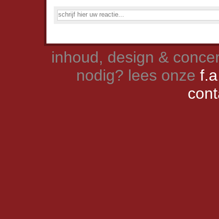
inhoud, design & concer
nodig? lees onze
f.a
cont