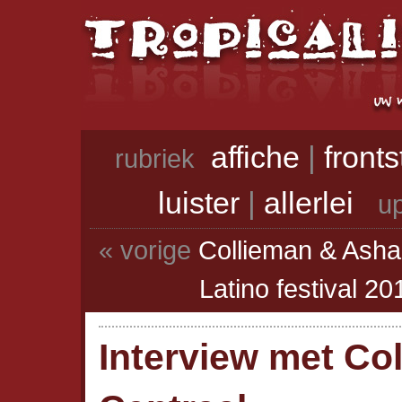
affiche
|
front
rubriek
luister
|
allerlei
up
« vorige
Collieman & Ash
Latino festival 20
Interview met Co