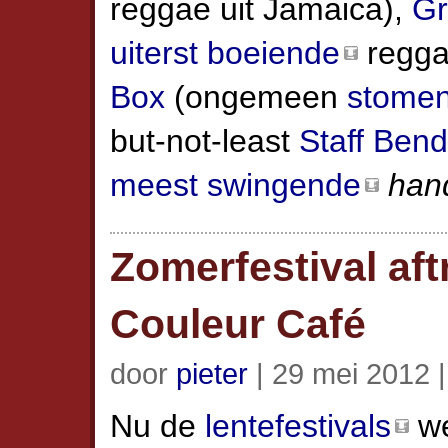
reggae uit Jamaica),
Gr
uiterst boeiende
reggae
Box
(ongemeen
stome
but-not-least
Staff Benda
meest swingende
han
Zomerfestival aft
Couleur Café
door
pieter
| 29 mei 2012 
Nu de
lentefestivals
we