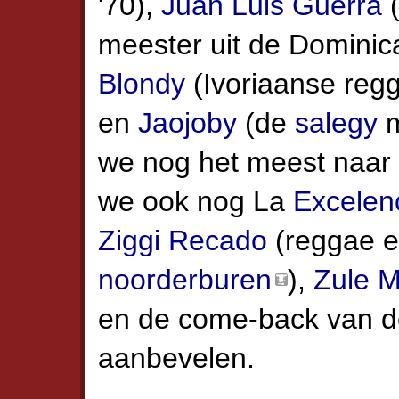
'70),
Juan Luis Guerra
meester uit de Dominic
Blondy
(Ivoriaanse reg
en
Jaojoby
(de
salegy
m
we nog het meest naar u
we ook nog La
Excelen
Ziggi Recado
(reggae e
noorderburen
),
Zule 
en de come-back van 
aanbevelen.