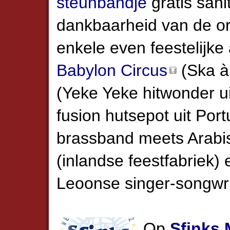
steunbandje
gratis sani
dankbaarheid van de o
enkele even feestelijke
Babylon Circus
(Ska à 
(Yeke Yeke hitwonder u
fusion hutsepot uit Port
brassband meets Arabi
(inlandse feestfabriek)
Leoonse singer-songwrit
Op
Sfinks 