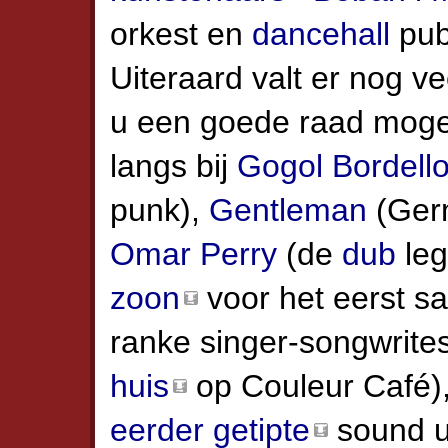
orkest en
dancehall
pub
Uiteraard valt er nog v
u een goede raad moge
langs bij
Gogol Bordell
punk),
Gentleman
(Ger
Omar Perry
(de
dub
leg
zoon
voor het eerst s
ranke singer-songwrite
huis
op Couleur Café)
eerder getipte
sound ui