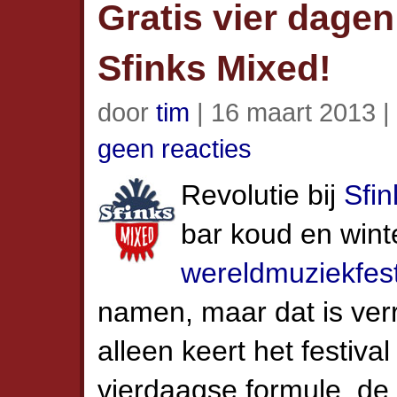
Gratis vier dagen
Sfinks Mixed!
door
tim
| 16 maart 2013 |
geen reacties
Revolutie bij
Sfi
bar koud en winte
wereld­muziekfest
namen, maar dat is verr
alleen keert het festiva
vierdaagse formule, de 