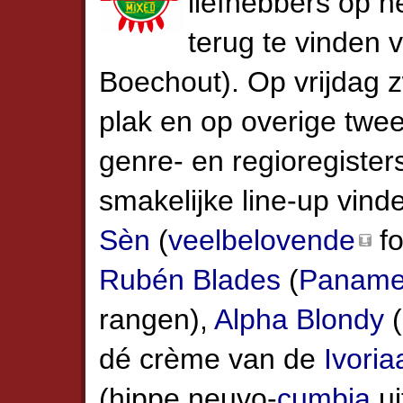
liefhebbers op 
terug te vinden 
Boechout). Op vrijdag 
plak en op overige twee
genre- en regioregister
smakelijke line-up vin
Sèn
(
veelbelovende
fo
Rubén Blades
(
Paname
rangen),
Alpha Blondy
(
dé crème van de
Ivori
(hippe neuvo-
cumbia
ui