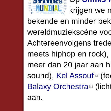
krijgen we
bekende en minder bek
wereldmuziekscène voo
Achtereenvolgens tred
meets hiphop en rock),
meer dan 20 jaar aan h
sound),
Kel Assouf
(fe
Balaxy Orchestra
(lich
aan.