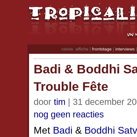
affiche |
frontstage
|
interviews
rubriek
Badi & Boddhi Sa
Trouble Fête
door
tim
| 31 december 20
nog geen reacties
Met
Badi
&
Boddhi Sat