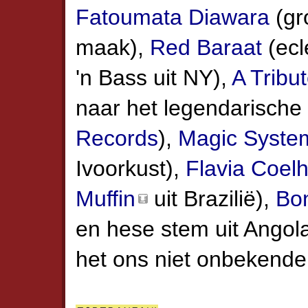
Fatoumata Diawara
(gr
maak),
Red Baraat
(ecl
'n Bass uit NY),
A Tribu
naar het legendarische 
Records
),
Magic Syste
Ivoorkust),
Flavia Coel
Muffin
uit Brazilië),
Bo
en hese stem uit Angol
het ons niet onbekend