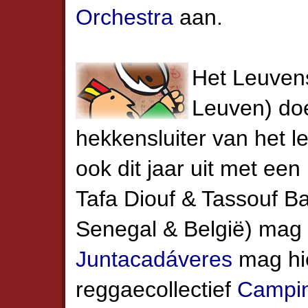
Orchestra
aan.
Het Leuve
Leuven) doet
hekkensluiter van het l
ook dit jaar uit met ee
Tafa Diouf & Tassouf B
Senegal & België) mag
Juntacadáveres
mag hie
reggaecollectief
Campi