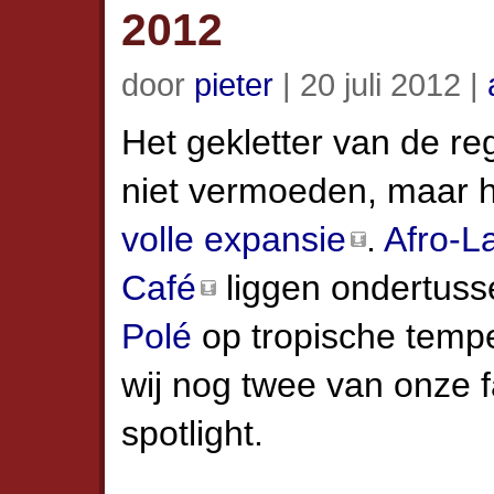
2012
door
pieter
| 20 juli 2012 |
Het gekletter van de r
niet vermoeden, maar het
volle expansie
.
Afro-La
Café
liggen ondertusse
Polé
op tropische tempe
wij nog twee van onze fa
spotlight.