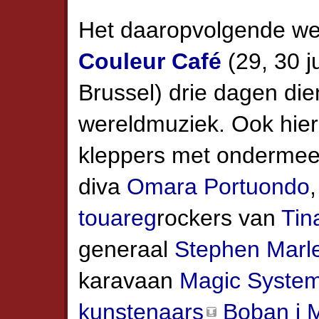
Het daaropvolgende w
Couleur Café
(29, 30 ju
Brussel) drie dagen die
wereld­muziek. Ook hie
kleppers met onderme
diva
Omara Portuondo
touareg
rockers van
Tin
generaal
Stephen Marl
karavaan
Magic Syste
kunstenaars
Boban i 