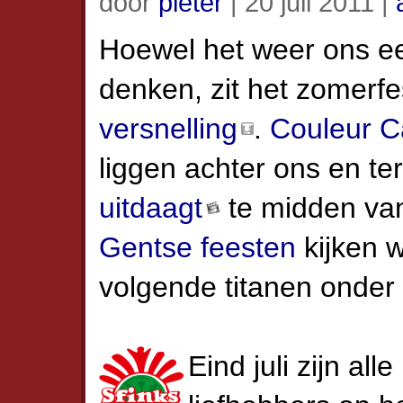
door
pieter
| 20 juli 2011 |
Hoewel het weer ons e
denken, zit het zomer­fe
versnelling
.
Couleur C
liggen achter ons en ter
uitdaagt
te midden van
Gentse feesten
kijken w
volgende titanen onder 
Eind juli zijn al