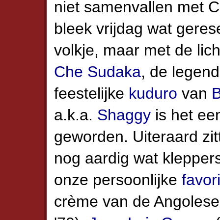
niet samen­vallen met C
bleek vrijdag wat geres
volkje, maar met de lic
Che Sudaka
, de legen
feestelijke
kuduro
van
B
a.k.a.
Shaggy
is het ee
geworden. Uiteraard zi
nog aardig wat kleppers
onze persoon­lijke
favor
crème van de Angolese