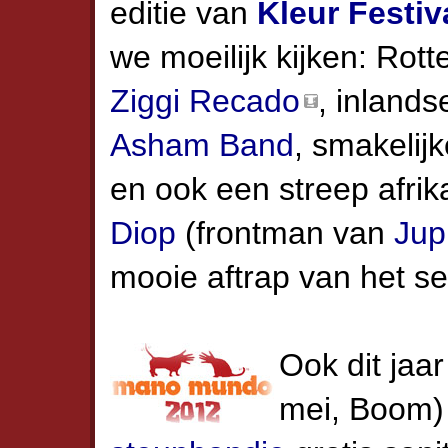
editie van
Kleur Festiv
we moeilijk kijken: Rot
Ziggi Recado
, inland
Asham Band
, smakelijk
en ook een streep afri
Diop
(frontman van
Jup
mooie aftrap van het se
Ook dit jaar 
mei, Boom) g