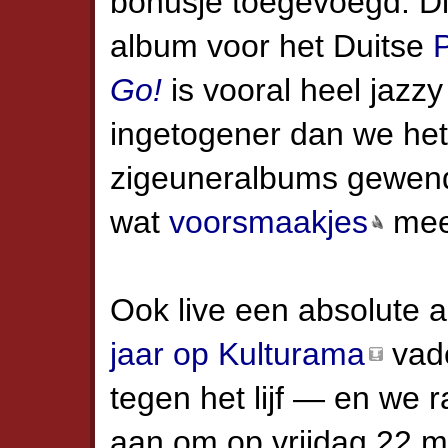
bonusje toegevoegd. Dit
album voor het Duitse
Go!
is vooral heel jazz
ingetogener dan we he
zigeuneralbums gewend 
wat
voorsmaakjes
mee
Ook live een absolute 
jaar op Kulturama
vade
tegen het lijf — en we r
aan om op vrijdag 22 m