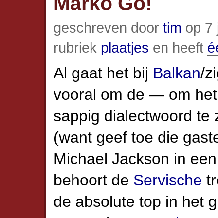
Marko Go!
geschreven door
tim
op 7 
rubriek
plaatjes
en heeft
é
Al gaat het bij
Balkan
/z
vooral om de — om het
sappig dialectwoord t
(want geef toe die gas
Michael Jackson in ee
behoort de
Servische
tr
de absolute top in het 