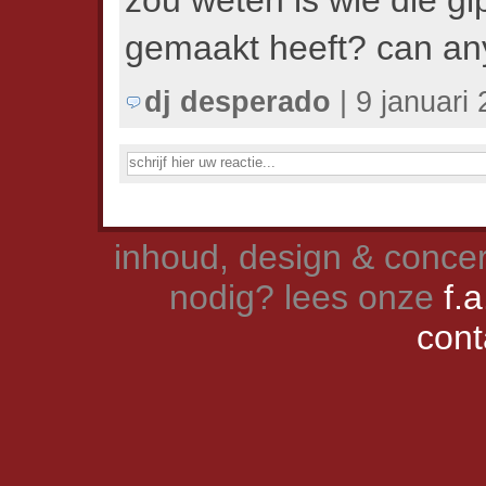
zou weten is wie die gip
gemaakt heeft? can an
dj desperado
| 9 januari
inhoud, design & concer
nodig? lees onze
f.a
cont