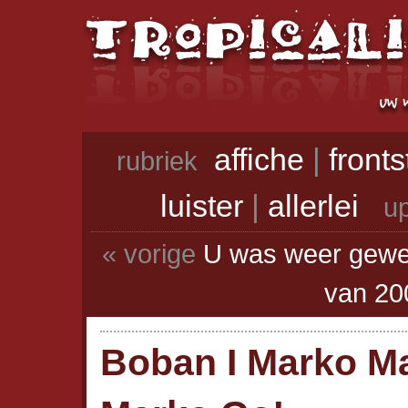
affiche
|
front
rubriek
luister
|
allerlei
up
« vorige
U was weer gewel
van 20
Boban I Marko Ma