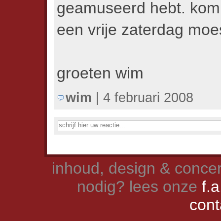
geamuseerd hebt. kom 
een vrije zaterdag mo
groeten wim
wim
| 4 februari 2008
inhoud, design & concer
nodig? lees onze
f.a
cont