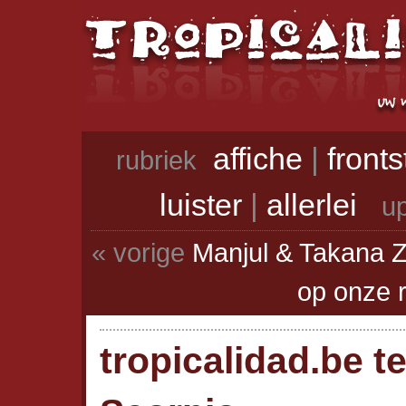
affiche
|
front
rubriek
luister
|
allerlei
up
« vorige
Manjul & Takana Z
op onze 
tropicalidad.be te