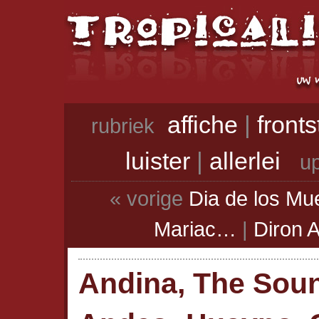
affiche
|
front
rubriek
luister
|
allerlei
up
« vorige
Dia de los Mu
Mariac…
|
Diron A
Andina, The Soun