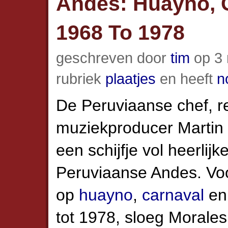
Andes: Huayno, 
1968 To 1978
geschreven door
tim
op 3 
rubriek
plaatjes
en heeft
n
De Peruviaanse chef, r
muziekproducer Martin 
een schijfje vol heerlij
Peruviaanse Andes. Voo
op
huayno
,
carnaval
en 
tot 1978, sloeg Morale