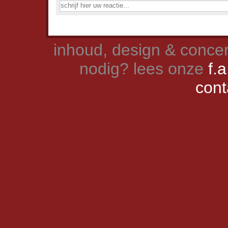
inhoud, design & concer
nodig? lees onze
f.a
cont