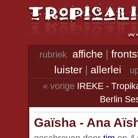
affiche
|
front
rubriek
luister
|
allerlei
up
« vorige
IREKE - Tropik
Berlin Se
Gaïsha - Ana Aïs
geschreven door
tim
op 4 