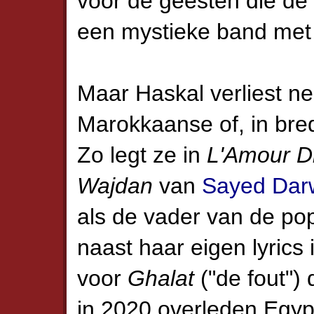
voor de geesten die de
een mystieke band met 
Maar Haskal verliest n
Marokkaanse of, in bred
Zo legt ze in
L'Amour Di
Wajdan
van
Sayed Dar
als de vader van de po
naast haar eigen lyrics 
voor
Ghalat
("de fout")
in 2020 overleden Egyp