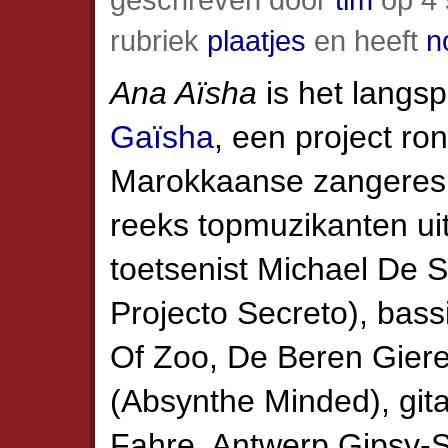
rubriek
plaatjes
en heeft
n
Ana Aïsha
is het langs
Gaïsha
, een project ro
Marokkaanse zangere
reeks topmuzikanten ui
toetsenist Michael De 
Projecto Secreto), bas
Of Zoo, De Beren Gieren
(Absynthe Minded), git
Fahre, Antwerp Gipsy-S