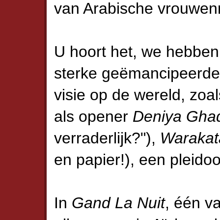
van Arabische vrouwen
U hoort het, we hebben
sterke geëmancipeerde 
visie op de wereld, zoa
als opener
Deniya Gha
verraderlijk?"),
Warakat
en papier!), een pleidoo
In
Gand La Nuit
, één v