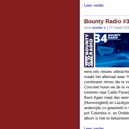
Lees verder
Bounty Radio #3
door
wouter s.
| 27 maart 20
eens iets nieuws uitbrach
maakt het allemaal waar. 
combineert ritmes die te v
Concreet horen we de te v
luisteren naar Caldo Para
Back Again roept dan weer 
(Hummingbird) en Lazalypso
anderzijds zo geworteld in
pot' Colombia is, en Ondatr
album is hier te beluistere
Lees verder