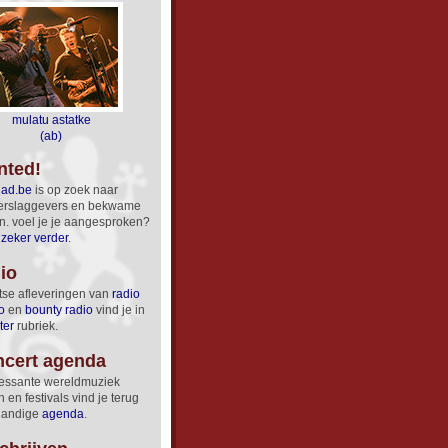
mulatu astatke
(ab)
nted!
dad.be
is op zoek naar
verslag­gevers en bekwame
en. voel je je aan­ge­spro­ken?
 zeker verder
.
io
tse afleveringen van
radio
o
en
bounty radio
vind je in
ter
rubriek.
ncert agenda
eressante wereldmuziek
 en festivals vind je terug
handige
agenda
.