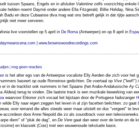
selt tussen Spaans, Engels en in afsluiter
Valentine
zelfs voorzichtig enkele l
ale helden noemt Daymé onder andere Ella Fitzgerald, Billie Holiday, Nina S
h Badu en deze Cubaanse diva mag wat ons betreft gelijk in dat rijtje aansc
jnlijk niet meer serveren.
fonia
live voorstellen op 5 april in
De Roma
(Antwerpen) en op 8 april in
Espa
daymearocena.com
|
www.brownswoodrecordings.com
aatjes
|
nog geen reacties
nor
is het alter ego van de Antwerpse vocaliste Elly Aerden die zich voor het 
 nummers baseert op oude Romeinse gedichten. De voertaal op
Vive
("leef!") 
jn er in de tracklist ook nummers in het Spaans (het Arabo-Andalusische
Ay C
a Aldeia
) terug te vinden. Die laatste track is een muzikale bewerking van e
oa
waarvoor Eléonor zich vocaal liet bijstaan door de Portugese fadozanger
H
 wilde Elly naar eigen zeggen het leven in al zijn facetten belichten: zo gaat
eeuw, over iemand die alles steeds weer maar uitstelt en dus "vergeet" te le
he-accordeon door Anne Niepold die zo als soundtrack voor een televisiereek
arpe diem" of "pluk de dag", en
De Vere
gaat dan weer over de lente en de kr
cissime
) en klassiek (
Cras
) met een eeuwenoude tekstuele basis.