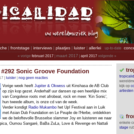
iche
|
frontstage
|
interviews
|
plaatjes
|
luister
|
allerlei
conc
up-to-date
maart 2017
« vorige
februari 2017
|
|
april 2017
volgende »
tr
#292 Sonic Groove Foundation
tropicali
17 |
luister
|
nog geen reacties
wereldmu
Vorige week heeft
Jupiter & Okwess
uit Kinshasa de AB Club
kijk op
c
artiesten
op zijn kop gezet. Anderhalf uur dansen op een heerlijke mix
van Congolese roots met afrobeat, rock en meer. 'Kin Sonic',
hun tweede album, is onze cd van de week.
Verder kondigt
Radio Mukambo
het Up! Festival aan in Luik
met Asian Dub Foundation en Le Peuple de l'Herbe, ontdekken
fro
we de beloftevolle Brusselse slammer Joy en luisteren we naar
enkele co
́pica, Oumou Sangaré, BaBa ZuLa, Love & Revenge en Nattali
stage
rub