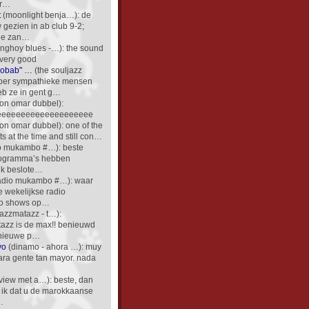
er…
t
(moonlight benja…): de
 gezien in ab club 9-2;
ge zan…
nghoy blues -…): the sound
 very good
aobab" …
(the souljazz
per sympathieke mensen
heb ze in gent g…
on omar dubbel):
eeeeeeeeeeeeeeeeeeee
on omar dubbel): one of the
sts at the time and still con…
o mukambo #…): beste
rogramma’s hebben
jk beslote…
adio mukambo #…): waar
e wekelijkse radio
o shows op…
azzmatazz - t…):
azz is de max!! benieuwd
 nieuwe p…
vo
(dinamo - ahora …): muy
para gente tan mayor. nada
rview met a…): beste, dan
ik dat u de marokkaanse
…