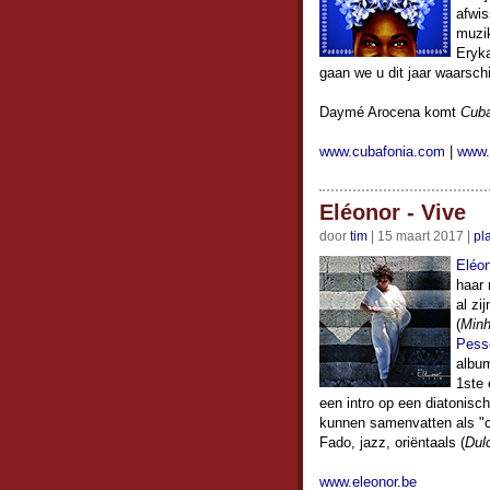
afwis
muzik
Eryka
gaan we u dit jaar waarschi
Daymé Arocena komt
Cuba
www.cubafonia.com
|
www.
Eléonor - Vive
door
tim
| 15 maart 2017 |
pl
Eléo
haar
al zi
(
Minh
Pess
album
1ste 
een intro op een diatonisc
kunnen samenvatten als "c
Fado, jazz, oriëntaals (
Dul
www.eleonor.be