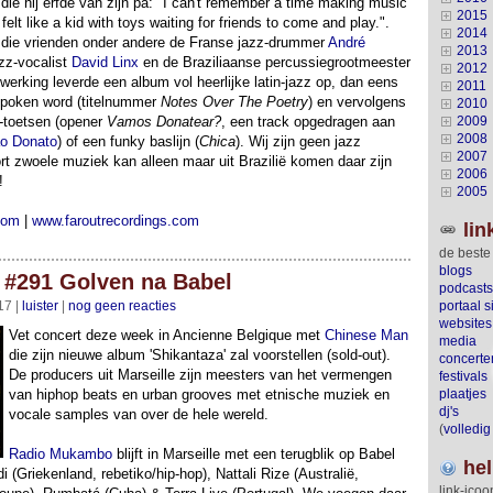
 die hij erfde van zijn pa: "I can't remember a time making music
2015
felt like a kid with toys waiting for friends to come and play.".
2014
 die vrienden onder andere de Franse jazz-drummer
André
2013
azz-vocalist
David Linx
en de Braziliaanse percussiegrootmeester
2012
erking leverde een album vol heerlijke latin-jazz op, dan eens
2011
/spoken word (titelnummer
Notes Over The Poetry
) en vervolgens
2010
-toetsen (opener
Vamos Donatear?
, een track opgedragen aan
2009
2008
o Donato
) of een funky baslijn (
Chica
). Wij zijn geen jazz
2007
rt zwoele muziek kan alleen maar uit Brazilië komen daar zijn
2006
!
2005
com
|
www.faroutrecordings.com
lin
de beste
blogs
#291 Golven na Babel
podcasts
17 |
luister
|
nog geen reacties
portaal s
websites
Vet concert deze week in Ancienne Belgique met
Chinese Man
media
die zijn nieuwe album 'Shikantaza' zal voorstellen (sold-out).
concerte
De producers uit Marseille zijn meesters van het vermengen
festivals
van hiphop beats en urban grooves met etnische muziek en
plaatjes
dj's
vocale samples van over de hele wereld.
(
volledig
Radio Mukambo
blijft in Marseille met een terugblik op Babel
he
(Griekenland, rebetiko/hip-hop), Nattali Rize (Australië,
link-icoo