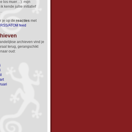
de los muer…): mijn
k kende jullie initiatief
a…
 je op de
reacties
met
RSS/ATOM feed
chieven
ndelijkse archieven vind je
graal terug, gerang­schikt
 naar oud:
i
i
il
art
ruari