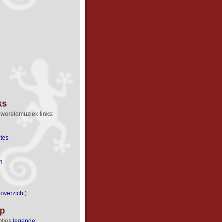
ks
 wereldmuziek links:
ites
n
 overzicht
)
lp
ntjes
legende
: