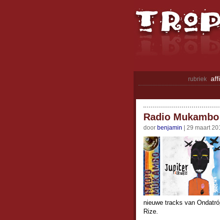
aff
rubriek
Radio Mukambo 
door
benjamin
| 29 maart 20
nieuwe tracks van Ondatro
Rize.