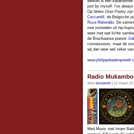
werken is een karaktertrek
just by myself. I've always 
Op
Notes Over Poetry
zijn
Ceccarelli
, de Belgische j
Ruca Rebordão
. De samenw
met invloeden uit hip-hop
weer met wat lichte samba
de Braziliaanse pianist
Joã
connaisseurs, maar dit soo
wij dan weer wel zeker van
www.philippebadenpowell.
Radio Mukambo 
door
benjamin
| 21 maart 20
Med Music met Imam Baildi 