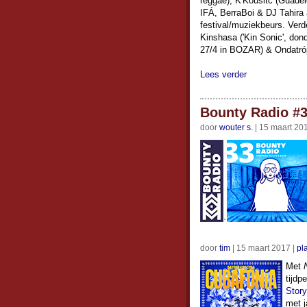
reggae), K'Kousitc (Guade
IFÁ, BerraBoi & DJ Tahira
festival/muziekbeurs. Verd
Kinshasa ('Kin Sonic', do
27/4 in BOZAR) & Ondatróp
Lees verder
Bounty Radio #3
door
wouter s.
| 15 maart 20
door
tim
| 15 maart 2017 |
pl
Met
tijdp
Story
met j