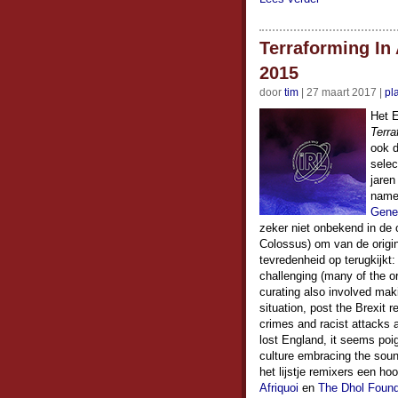
Terraforming In
2015
door
tim
| 27 maart 2017 |
pl
Het 
Terra
ook d
selec
jaren
name
Gener
zeker niet onbekend in de 
Colossus) om van de origin
tevredenheid op terugkijkt:
challenging (many of the or
curating also involved mak
situation, post the Brexit 
crimes and racist attacks a
lost England, it seems poig
culture embracing the soun
het lijstje remixers een 
Afriquoi
en
The Dhol Found