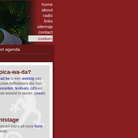
home
about
radio
links
sitemap
contact
ert agenda
opica-wa-da?
dad.be
is een
weblog
van
ziek-liefhebbers die hun
oncerten
,
festivals
,
cd's
en
de wereld in sturen. (
meer
)
ntstage
ncert-foto's uit onze
front­
riek: