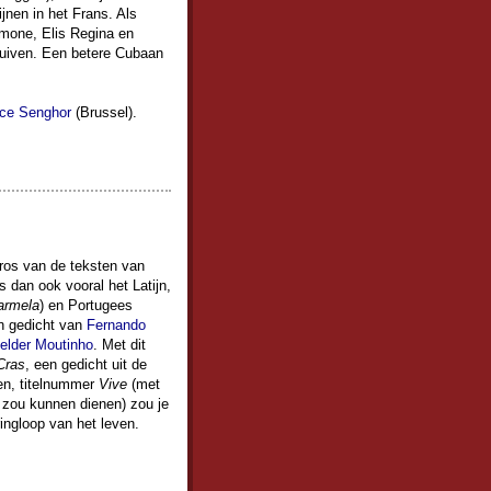
ijnen in het Frans. Als
imone, Elis Regina en
huiven. Een betere Cubaan
ce Senghor
(Brussel).
gros van de teksten van
is dan ook vooral het Latijn,
armela
) en Portugees
en gedicht van
Fernando
elder Moutinho
. Met dit
Cras
, een gedicht uit de
ven, titelnummer
Vive
(met
s zou kunnen dienen) zou je
ingloop van het leven.