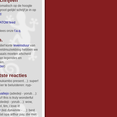
chrijven
utomatisch op de hoogte
root gelijk! schrijf je in op
d
:
ATOM feed
lees onze
f.a.q.
p.
atief korte
levensduur
van
reldmuziekblog hebben we
aals moeten afscheid
an legendes en
)en.
der
)
tste reacties
ukambo present…): super!
hier te beluisteren: nyp-
…
vallejo
(adedeji - yorub…):
!! this is truly wonderful
dedeji - yorub…): wow,
 tim, i love it!
y
(kid dynamite - …): best
at opa arthur pay, die met