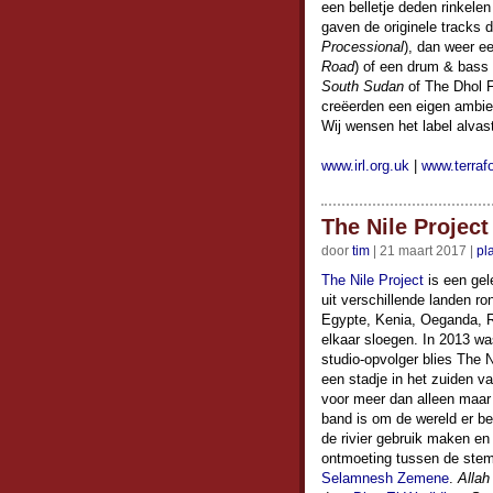
een belletje deden rinkele
gaven de originele tracks 
Processional
), dan weer e
Road
) of een drum & bass 
South Sudan
of The Dhol 
creëerden een eigen ambi
Wij wensen het label alvast
www.irl.org.uk
|
www.terra
The Nile Project 
door
tim
| 21 maart 2017 |
pl
The Nile Project
is een gel
uit verschillende landen r
Egypte, Kenia, Oeganda, 
elkaar sloegen. In 2013 wa
studio-opvolger blies The 
een stadje in het zuiden v
voor meer dan alleen maar
band is om de wereld er b
de rivier gebruik maken e
ontmoeting tussen de st
Selamnesh Zemene
.
Allah