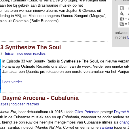
loupe), Rumbatá (Cuba) & Terra Live (Portugal). We voegen daar
 aan toe bij gebrek aan Braziliaanse muziek op het
= 
er luisteren we naar nieuwe albums van Jupiter & Okwess uit
= 
nderdag in AB), de Malinese zangeres Oumou Sangaré ('Mogoya',
= 
ica uit Colombia ('Baile Bucanero').
= 
antwoord
in onze
f
3 Synthesize The Soul
17 |
luister
|
nog geen reacties
in Episode 33 van Bounty Radio is
Synthesize The Soul,
de nieuwe verzam
Funana op Ostinato Records ons album van de week. Verder een unieke uit
Jamaica, een Quantic pre-release en een eerste verzamelaar via het Parijs
Lees verder
Daymé Arocena - Cubafonia
aatjes
|
nog geen reacties
Nueva Era
, haar debuutalbum uit 2015 luidde
Giles Peterson
-protegé
Daymé A
erk in de Cubaanse muziek aan en op
Cubafonia
, waarvoor ze onder andere 
, brengt ze opnieuw die heerlijke mengelmoes van Cubaanse ritmes als
chang
azz, samba, nu-soul (
Mambo Na' Ma
,
Como
) en een snuifje
santeria
(opener