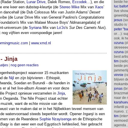
n (Radar Station,
Lunar Drive
, Dalek Romeo,
Eccodek
…), en die
beide h
luc bafor
de ene keer een dubstep-kleurtje (de
Stereo Mike
Mix van
Xaos
'
live show
en dancehall (de Dub Colossus Mix van Justin Adams'
Desert
geweldi
vibe (de Lunar Drive Mix van General Paolino's
Congratulations
jesus
(so
Foundation's Mix van Malawi Mouse Boys'
Ndinasangalala
) of
studio is
ent-universum (de
Syriana
Mix van
Lo'Jo
's
Sur Des Carnets Nus
).
peter "b
 nog vijftien even voorspoedige jaren!
or…): su
ook. ik 
formingmusic.com
|
www.xmd.nl
ozuna
(d
skreeee
ozuna
(d
best arti
- Jinja
tim
(radi
aatjes
|
nog geen reacties
beide p
jammerli
egenheidsproject waarvoor 15 muzikanten
vinnie
(r
ond de
Nijl
en zijn bijrivieren - Ethiopië,
blijven d
Rwanda, Soedan en Burundi - de handen in
mokamb
s er al het live-album
Aswan
en voor deze
jonas
(br
Nile Project opnieuw verzamelen in
Jinja
,
brazzmat
naar de
an Oeganda. The Nile Project staat echter
karahue
 muziek, want de echte missie van de
infantil 
ewust van te maken dat er in het Nijlbekken teveel mensen van
nuevo. :(
n de watervoorraad steeds beperkter wordt. Opener
Inganji
is een
tim
(inte
emmen van de Rwandese
Sophie Nzayisenga
en de Ethiopische
vermoed 
 Baqy
is dan weer een oud Egyptisch liefdeslied, hier gebracht
agenda