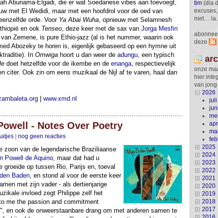
ah Abunama-Elgadi, die er wat Soedanese vibes aan toevoegt,
tim
(dia 
euw met El Wedidi, maar met een hoofdrol voor de oed van
excuses, i
niet… l
eenzelfde orde. Voor
Ya Abai Wuha
, opnieuw met Selamnesh
thiopië en ook
Tenseo
, deze keer met de sax van
Jorga Mesfin
abonneer
van Zemene, is pure Ethio-jazz (al is het nummer, waarin ook
deze
d Abozeky te horen is, eigenlijk gebaseerd op een hymne uit
traditie). In
Omwiga
hoort u dan weer de
adungu
, een typisch
ar
le
doet hetzelfde voor de ikembe en de
enanga
, respectievelijk
onze maa
citer. Ook zin om eens muzikaal de Nijl af te varen, haal dan
hier inte
van jong
2026
ambaleta.org
|
www.xmd.nl
juli
jun
me
Powell - Notes Over Poetry
apr
ma
aatjes
|
nog geen reacties
feb
2025
e zoon van de legendarische Braziliaanse
2024
n Powell de Aquino
, maar dat had u
2023
pe groeide op tussen Rio, Parijs en, toeval
2022
den Baden
, en stond al voor de eerste keer
2021
amen met zijn vader - als dertienjarige
2020
zikale invloed zegt Philippe zelf het
2019
 to me the passion and commitment
2018
2017
st.", en ook de onweerstaanbare drang om met anderen samen te
2016