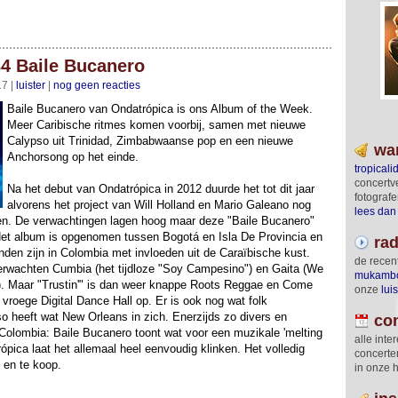
4 Baile Bucanero
17 |
luister
|
nog geen reacties
Baile Bucanero van Ondatrópica is ons Album of the Week.
Meer Caribische ritmes komen voorbij, samen met nieuwe
Calypso uit Trinidad, Zimbabwaanse pop en een nieuwe
wa
Anchorsong op het einde.
tropicali
concert­
Na het debut van Ondatrópica in 2012 duurde het tot dit jaar
foto­graf
alvorens het project van Will Holland en Mario Galeano nog
lees dan
ten. De verwachtingen lagen hoog maar deze "Baile Bucanero"
Het album is opgenomen tussen Bogotá en Isla De Provincia en
rad
inden zijn in Colombia met invloeden uit de Caraïbische kust.
de recen
erwachten Cumbia (het tijdloze "Soy Campesino") en Gaita (We
mukamb
o). Maar "Trustin'" is dan weer knappe Roots Reggae en Come
onze
luis
vroege Digital Dance Hall op. Er is ook nog wat folk
 heeft wat New Orleans in zich. Enerzijds zo divers en
co
 Colombia: Baile Bucanero toont wat voor een muzikale 'melting
alle int
ópica laat het allemaal heel eenvoudig klinken. Het volledig
concerten
n en te koop.
in onze 