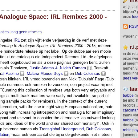
ins
wil je a
blijven? g
 Analogue Space: IRL Remixes 2000 -
onze
fee
RSS/
aatjes
|
nog geen reacties
vragen? 
Engelse
IRL
zet zijn vijftiende verjaardag in de verf met deze
forming In Analogue Space: IRL Remixes 2000 - 2015
, meteen
r.i.
e honderdste release op het label. Op de dubbelaar een mooie
in de rel
tie uit de catalogus die Independent Records Ltd. de afgelopen
onze we
 heeft opgebouwd en als u deze pagina's genegen bent, zullen
al meerm
n als Tinariwen,
Justin Adams & Juldeh Camara
, Terakaft,
nemen v
al Paolino
,
Malawi Mouse Boys
en
Dub Colossus
held(inn
(
lees ver
oren klinken. IRL vroeg bovendien aan Nick 'Dubulah' Page (Dub
ele nummers ook remixen te voorzien, een project waar hij met
laa
 "Curating this collection of remixes was both very enjoyable and
iginal multi-track masters were sadly not available, so part of
babbe
(m
ter info, 
ing sample packs for remixers). In the context of the current
records
referendum, with the rise in right-wing European nationalism, hate
carolina 
long with increasing introspection and nostalgia for an imaginary
thank you
nant and relevant to consider the alternative: an outward looking
babbe
(a
ds and ideas of the world and our shared commonality!". Ook in
dankjewel,
hoop bekende namen als
Transglobal Underground
,
Dub Colossus
,
robin pa
ation
, maar ook een aantal die bij ondergetekende niet meteen
jammer d