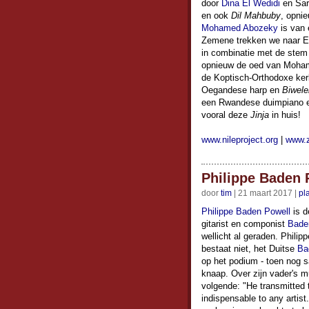
door
Dina El Wedidi
en Sar
en ook
Dil Mahbuby
, opni
Mohamed Abozeky
is van 
Zemene trekken we naar E
in combinatie met de stem 
opnieuw de oed van Mohame
de Koptisch-Orthodoxe kerk
Oegandese harp en
Biwele
een Rwandese duimpiano en 
vooral deze
Jinja
in huis!
www.nileproject.org
|
www.z
Philippe Baden 
door
tim
| 21 maart 2017 |
pl
Philippe Baden Powell
is d
gitarist en componist
Bade
wellicht al geraden. Philip
bestaat niet, het Duitse
Ba
op het podium - toen nog s
knaap. Over zijn vader's mu
volgende: "He transmitted
indispensable to any arti