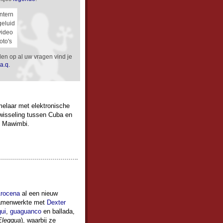
intern
geluid
video
foto's
en op al uw vragen vind je
.a.q.
elaar met elektronische
wisseling tussen Cuba en
e Mawimbi.
rocena
al een nieuw
samenwerkte met
Dexter
ui
,
guaguanco
en ballada,
Eleggua
), waarbij ze