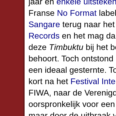
jaar en
enkele uitsteke
Franse
No Format
labe
Sangare
terug naar he
Records
en het mag dan
deze
Timbuktu
bij het b
behoort. Toch ontstond
een ideaal gesternte. 
kort na het
Festival Int
FIWA, naar de Verenigd
oorspronkelijk voor een
maar door de uitbraak