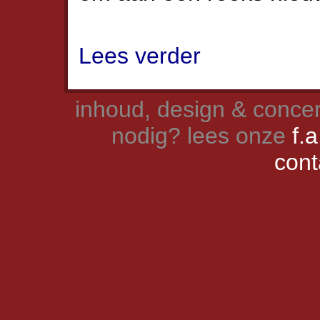
Lees verder
inhoud, design & concer
nodig? lees onze
f.a
cont