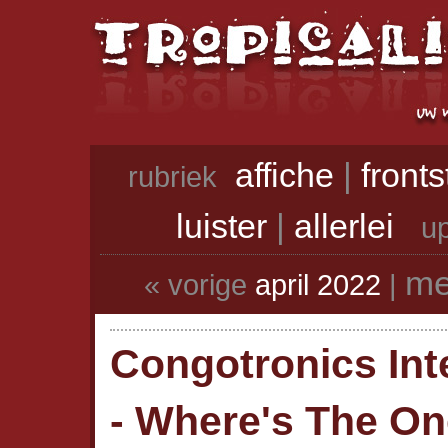
affiche
|
front
rubriek
luister
|
allerlei
up
me
« vorige
april 2022
|
Congotronics Int
- Where's The O