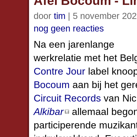
Afel Bocoum - Li
door
tim
| 5 november 202
nog geen reacties
Na een jarenlange
werkrelatie met het Bel
Contre Jour
label knoo
Bocoum
aan bij het g
Circuit Records
van Nic
Alkibar
allemaal begon
participerende muzikan