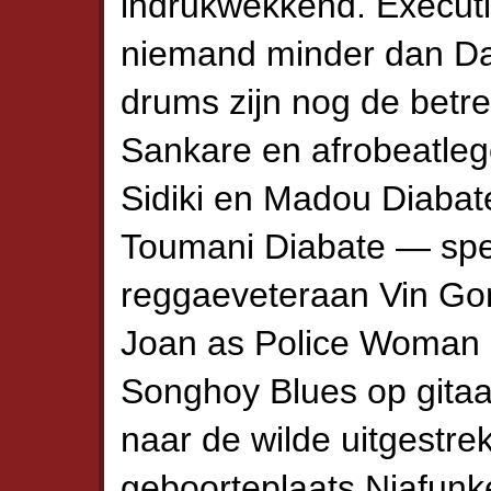
indrukwekkend. Executi
niemand minder dan Da
drums zijn nog de bet
Sankare en afrobeatleg
Sidiki en Madou Diabat
Toumani Diabate — spel
reggaeveteraan Vin Gor
Joan as Police Woman 
Songhoy Blues op gitaa
naar de wilde uitgestr
geboorteplaats Niafunk