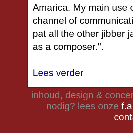
Amarica. My main use o
channel of communicat
pat all the other jibber
as a composer.".
Lees verder
inhoud, design & concer
nodig? lees onze
f.a
cont