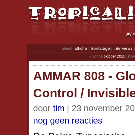
affiche
|
frontstage
|
interviews
rubriek
nov
« vorige
oktober 2020
|
AMMAR 808 - Glo
Control / Invisibl
door
tim
| 23 november 20
nog geen reacties